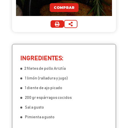
COMPRAR
INGREDIENTES:
2 filetes de pollo Ariztía
1 limón (ralladura y jugo)
1 diente de ajo picado
200 gr espárragos cocidos
Sal a gusto
Pimienta a gusto