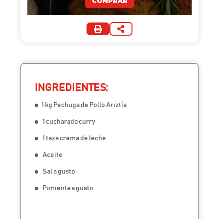
COMPRAR
INGREDIENTES:
1 kg Pechuga de Pollo Ariztía
1 cucharada curry
1 taza crema de leche
Aceite
Sal a gusto
Pimienta a gusto