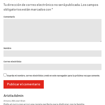
Tu dirección de correo electrónico no será publicada.
Los campos
obligatorios están marcados con
*
Comentario
Nombre
Correo electrónico
Guarda mi nombre, correo electrónico y web en este navegador para la próxima vez que comente.
Ariztia Admin
23 marzo, 2024 a las 1:02 am
Pollo al curry con arroz una receta perfecta para disfrutar con la familia.