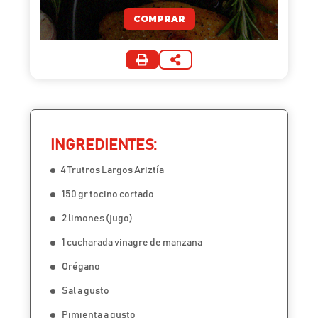
COMPRAR
INGREDIENTES:
4 Trutros Largos Ariztía
150 gr tocino cortado
2 limones (jugo)
1 cucharada vinagre de manzana
Orégano
Sal a gusto
Pimienta a gusto