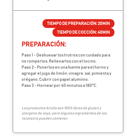
TIEMPO DE PREPARACIÓN:
20MIN
TIEMPO DE COCCIÓN:
40MIN
PREPARACIÓN:
Paso 1 - Deshuesar los trutros con cuidado para
no romperlos. Rellenarlos con el tocino.
Paso 2 - Ponerlos en una fuente para el horno y
agregar el jugo de limón, vinagre, sal, pimienta y
orégano. Cubrir con papel aluminio.
Paso 3 - Hornear por 40 minutos a 180ºC.
Los productos Ariztía son 100% libres de gluten y
alergeno de soya, pero algunos ingredientes de las
recetas lo pueden contener.