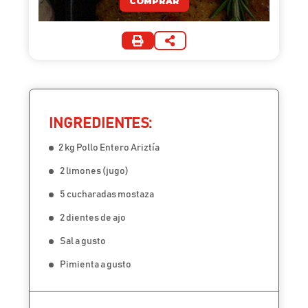
COMPRAR
INGREDIENTES:
2 kg Pollo Entero Ariztía
2 limones (jugo)
5 cucharadas mostaza
2 dientes de ajo
Sal a gusto
Pimienta a gusto