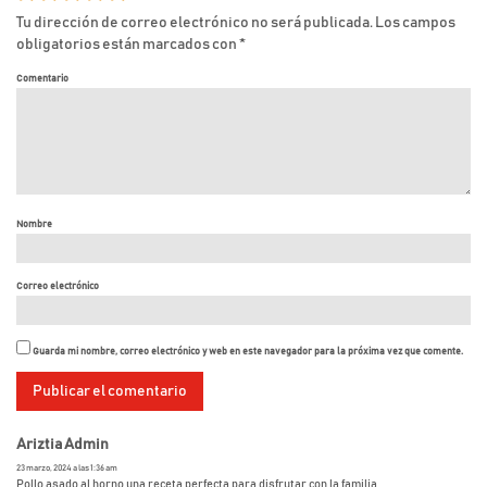
Tu dirección de correo electrónico no será publicada.
Los campos
obligatorios están marcados con
*
Comentario
Nombre
Correo electrónico
Guarda mi nombre, correo electrónico y web en este navegador para la próxima vez que comente.
Ariztia Admin
23 marzo, 2024 a las 1:36 am
Pollo asado al horno una receta perfecta para disfrutar con la familia.