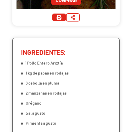
COMPRAR
INGREDIENTES:
1 Pollo Entero Ariztía
1 kg de papas en rodajas
3 cebolla en pluma
2 manzanas en rodajas
Orégano
Sal a gusto
Pimienta a gusto