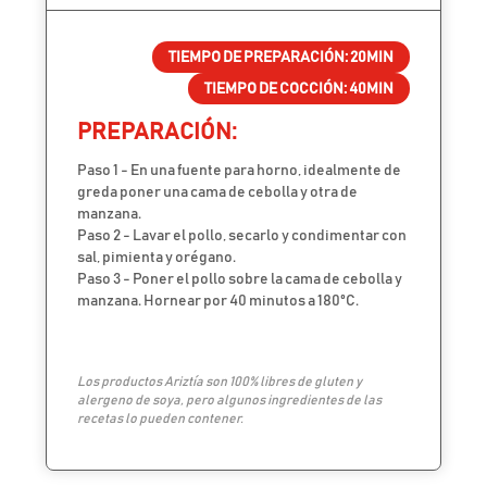
TIEMPO DE PREPARACIÓN:
20MIN
TIEMPO DE COCCIÓN:
40MIN
PREPARACIÓN:
Paso 1 - En una fuente para horno, idealmente de
greda poner una cama de cebolla y otra de
manzana.
Paso 2 - Lavar el pollo, secarlo y condimentar con
sal, pimienta y orégano.
Paso 3 - Poner el pollo sobre la cama de cebolla y
manzana. Hornear por 40 minutos a 180ºC.
Los productos Ariztía son 100% libres de gluten y
alergeno de soya, pero algunos ingredientes de las
recetas lo pueden contener.