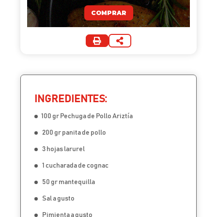
COMPRAR
INGREDIENTES:
100 gr Pechuga de Pollo Ariztía
200 gr panita de pollo
3 hojas larurel
1 cucharada de cognac
50 gr mantequilla
Sal a gusto
Pimienta a gusto