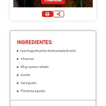
COMPRAR
INGREDIENTES:
1 pechuga de pollo deshuesada Ariztía
4 huevos
80 gr queso rallado
Aceite
Sal a gusto
Pimienta a gusto