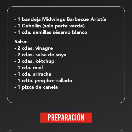
- 1 bandeja Midwings Barbecue Ariztía
- 1 Cebollín (solo parte verde)
- 1 cda. semillas sésamo blanco
Salsa:
- 2 cdas. vinagre
- 2 cdas. salsa de soya
- 3 cdas. kétchup
- 1 cda. miel
- 1 cda. sriracha
- 1 cdta. jengibre rallado
- 1 pizca de canela
PREPARACIÓN